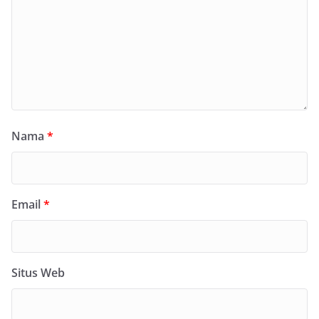
Nama
*
Email
*
Situs Web