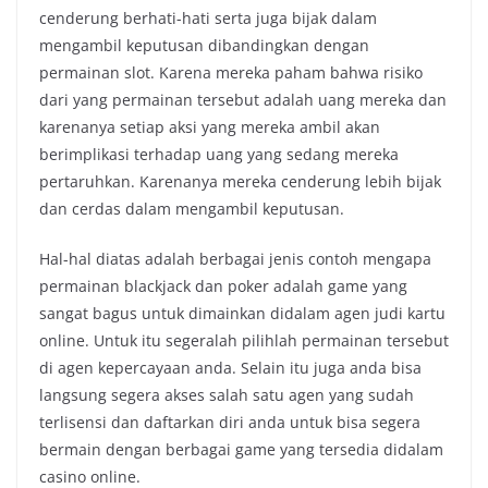
cenderung berhati-hati serta juga bijak dalam
mengambil keputusan dibandingkan dengan
permainan slot. Karena mereka paham bahwa risiko
dari yang permainan tersebut adalah uang mereka dan
karenanya setiap aksi yang mereka ambil akan
berimplikasi terhadap uang yang sedang mereka
pertaruhkan. Karenanya mereka cenderung lebih bijak
dan cerdas dalam mengambil keputusan.
Hal-hal diatas adalah berbagai jenis contoh mengapa
permainan blackjack dan poker adalah game yang
sangat bagus untuk dimainkan didalam agen judi kartu
online. Untuk itu segeralah pilihlah permainan tersebut
di agen kepercayaan anda. Selain itu juga anda bisa
langsung segera akses salah satu agen yang sudah
terlisensi dan daftarkan diri anda untuk bisa segera
bermain dengan berbagai game yang tersedia didalam
casino online.