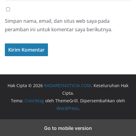
Simpan nama, email, dan situs web saya pada
peramban ini untuk komentar saya berikutnya.
Hak Cipta © 2026
RADARESNOTICIA.COM
. Keseluruhan Hak
Cipta.
Tema:
ColorMag
oleh ThemeGrill. Dipersembahkan oleh
WordPress
.
Go to mobile version