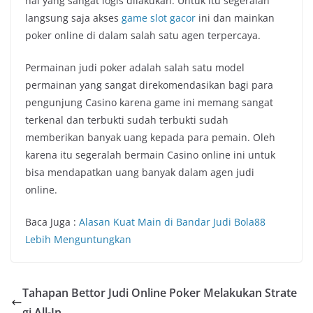
hal yang sangat logis dilakukan. Untuk itu segeralah
langsung saja akses
game slot gacor
ini dan mainkan
poker online di dalam salah satu agen terpercaya.
Permainan judi poker adalah salah satu model
permainan yang sangat direkomendasikan bagi para
pengunjung Casino karena game ini memang sangat
terkenal dan terbukti sudah terbukti sudah
memberikan banyak uang kepada para pemain. Oleh
karena itu segeralah bermain Casino online ini untuk
bisa mendapatkan uang banyak dalam agen judi
online.
Baca Juga :
Alasan Kuat Main di Bandar Judi Bola88
Lebih Menguntungkan
Tahapan Bettor Judi Online Poker Melakukan Strate
gi All-In