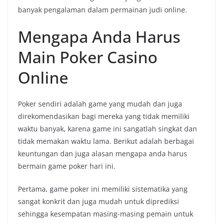
banyak pengalaman dalam permainan judi online.
Mengapa Anda Harus
Main Poker Casino
Online
Poker sendiri adalah game yang mudah dan juga
direkomendasikan bagi mereka yang tidak memiliki
waktu banyak, karena game ini sangatlah singkat dan
tidak memakan waktu lama. Berikut adalah berbagai
keuntungan dan juga alasan mengapa anda harus
bermain game poker hari ini.
Pertama, game poker ini memiliki sistematika yang
sangat konkrit dan juga mudah untuk diprediksi
sehingga kesempatan masing-masing pemain untuk