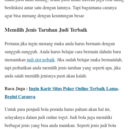
berdiskusi antar satu dengan lainnya. Tapi bagaimana caranya
agar bisa menang dengan keuntungan besar.
Memilih Jenis Taruhan Judi Terbaik
Pertama jika ingin menang maka anda harus bermain dengan
sungguh-sungguh. Anda harus belajar cara bermain dahulu baru
memainkan
judi slot terbaik
. Jika sudah belajar maka bermainlah,
tapi perhatikan anda memilih jenis taruhan yang seperti apa, jika
anda salah memilih jenisnya pasti akan kalah.
Baca Juga :
Ingin Karir Situs Poker Online Terbaik Lama,
Begini Caranya
Untuk para penjudi bola pemula harus paham akan hal ini,
selayaknya dalam judi online togel. Judi bola juga memiliki
berbagai jenis yang bisa anda mainkan. Seperti jenis judi bola