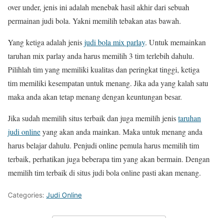
over under, jenis ini adalah menebak hasil akhir dari sebuah
permainan judi bola. Yakni memilih tebakan atas bawah.
Yang ketiga adalah jenis
judi bola mix parlay
. Untuk memainkan
taruhan mix parlay anda harus memilih 3 tim terlebih dahulu.
Pilihlah tim yang memiliki kualitas dan peringkat tinggi, ketiga
tim memiliki kesempatan untuk menang. Jika ada yang kalah satu
maka anda akan tetap menang dengan keuntungan besar.
Jika sudah memilih situs terbaik dan juga memilih jenis
taruhan
judi online
yang akan anda mainkan. Maka untuk menang anda
harus belajar dahulu. Penjudi online pemula harus memilih tim
terbaik, perhatikan juga beberapa tim yang akan bermain. Dengan
memilih tim terbaik di situs judi bola online pasti akan menang.
Categories:
Judi Online