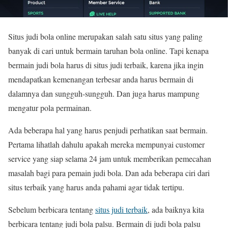
Situs judi bola online merupakan salah satu situs yang paling
banyak di cari untuk bermain taruhan bola online. Tapi kenapa
bermain judi bola harus di situs judi terbaik, karena jika ingin
mendapatkan kemenangan terbesar anda harus bermain di
dalamnya dan sungguh-sungguh. Dan juga harus mampung
mengatur pola permainan.
Ada beberapa hal yang harus penjudi perhatikan saat bermain.
Pertama lihatlah dahulu apakah mereka mempunyai customer
service yang siap selama 24 jam untuk memberikan pemecahan
masalah bagi para pemain judi bola. Dan ada beberapa ciri dari
situs terbaik yang harus anda pahami agar tidak tertipu.
Sebelum berbicara tentang
situs judi terbaik
, ada baiknya kita
berbicara tentang judi bola palsu. Bermain di judi bola palsu