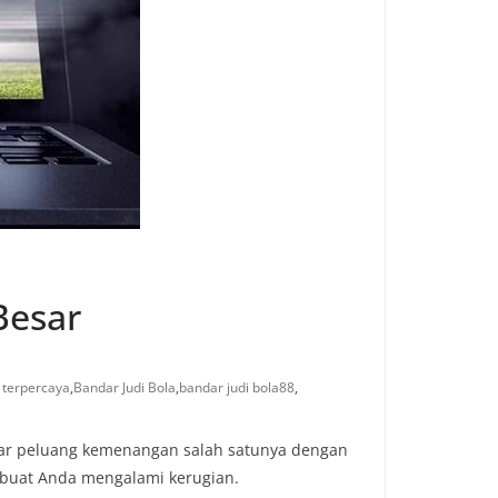
Besar
 terpercaya
,
Bandar Judi Bola
,
bandar judi bola88
,
sar peluang kemenangan salah satunya dengan
mbuat Anda mengalami kerugian.