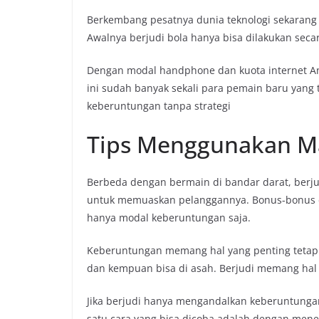
Berkembang pesatnya dunia teknologi sekarang
Awalnya berjudi bola hanya bisa dilakukan seca
Dengan modal handphone dan kuota internet A
ini sudah banyak sekali para pemain baru yang
keberuntungan tanpa strategi
Tips Menggunakan Ma
Berbeda dengan bermain di bandar darat, berju
untuk memuaskan pelanggannya. Bonus-bonus dan
hanya modal keberuntungan saja.
Keberuntungan memang hal yang penting tetap
dan kempuan bisa di asah. Berjudi memang hal
Jika berjudi hanya mengandalkan keberuntunga
satu cara yang bisa dicoba adalah dengan me