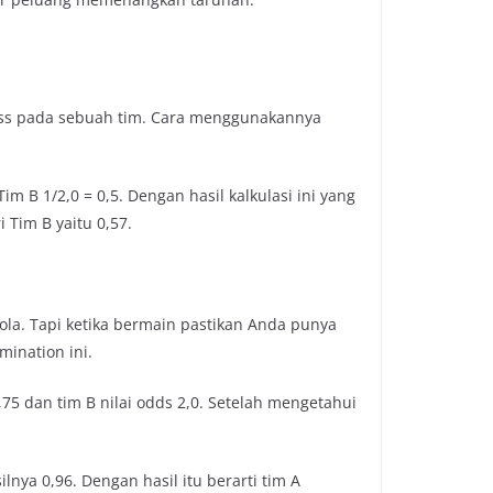
odss pada sebuah tim. Cara menggunakannya
m B 1/2,0 = 0,5. Dengan hasil kalkulasi ini yang
 Tim B yaitu 0,57.
a. Tapi ketika bermain pastikan Anda punya
ination ini.
75 dan tim B nilai odds 2,0. Setelah mengetahui
lnya 0,96. Dengan hasil itu berarti tim A