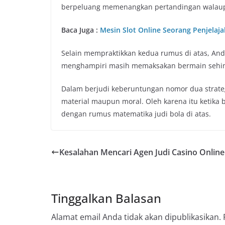
berpeluang memenangkan pertandingan walaupun
Baca Juga :
Mesin Slot Online Seorang Penjelaj
Selain mempraktikkan kedua rumus di atas, And
menghampiri masih memaksakan bermain sehing
Dalam berjudi keberuntungan nomor dua strate
material maupun moral. Oleh karena itu ketik
dengan rumus matematika judi bola di atas.
Kesalahan Mencari Agen Judi Casino Online
Tinggalkan Balasan
Alamat email Anda tidak akan dipublikasikan.