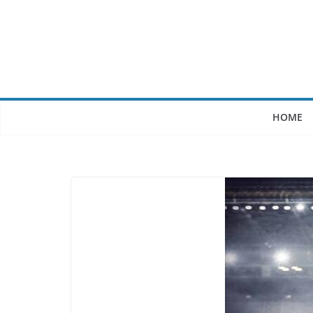
Skip
to
content
HOME