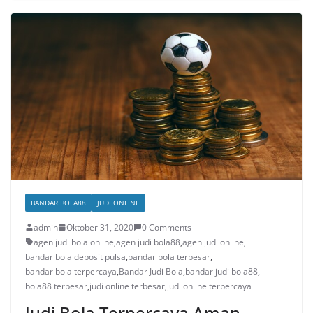
BANDAR BOLA88
JUDI ONLINE
admin
Oktober 31, 2020
0 Comments
agen judi bola online
,
agen judi bola88
,
agen judi online
,
bandar bola deposit pulsa
,
bandar bola terbesar
,
bandar bola terpercaya
,
Bandar Judi Bola
,
bandar judi bola88
,
bola88 terbesar
,
judi online terbesar
,
judi online terpercaya
Judi Bola Terpercaya Aman,