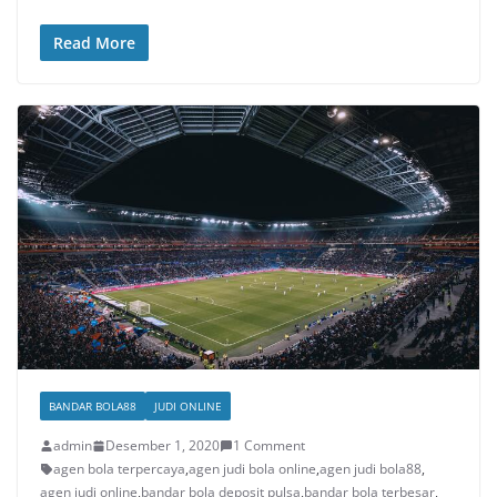
Read More
BANDAR BOLA88
JUDI ONLINE
admin
Desember 1, 2020
1 Comment
agen bola terpercaya
,
agen judi bola online
,
agen judi bola88
,
agen judi online
,
bandar bola deposit pulsa
,
bandar bola terbesar
,