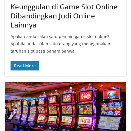
Keunggulan di Game Slot Online
Dibandingkan Judi Online
Lainnya
Apakah anda salah satu pemain game slot online?
Apabila anda salah satu orang yang menggunakan
taruhan slot pasti paham bahwa
Read More