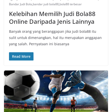
Bandar Judi Bola
,
bandar judi bola88
,
bola88 terbesar
Kelebihan Memilih Judi Bola88
Online Daripada Jenis Lainnya
Banyak orang yang beranggapan jika judi bola88 itu
sulit untuk dimenangkan, hal itu merupakan anggapan
yang salah. Pernyataan ini biasanya
Read More