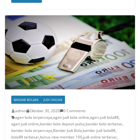
BANDAR BOLA88
JUDI ONLINE
admin
Oktober 30, 2020
0 Comments
agen bola terpercaya
,
agen judi bola online
,
agen judi bola88
,
agen judi online
,
bandar bola deposit pulsa
,
bandar bola terbesar
,
bandar bola terpercaya
,
Bandar Judi Bola
,
bandar judi bola88
,
bola88 terbesar
,
bonus new member 100
,
judi online terbesar
,