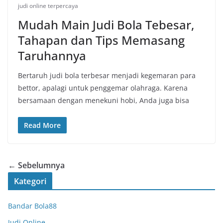
judi online terpercaya
Mudah Main Judi Bola Tebesar,
Tahapan dan Tips Memasang
Taruhannya
Bertaruh judi bola terbesar menjadi kegemaran para
bettor, apalagi untuk penggemar olahraga. Karena
bersamaan dengan menekuni hobi, Anda juga bisa
Read More
← Sebelumnya
Kategori
Bandar Bola88
Judi Online