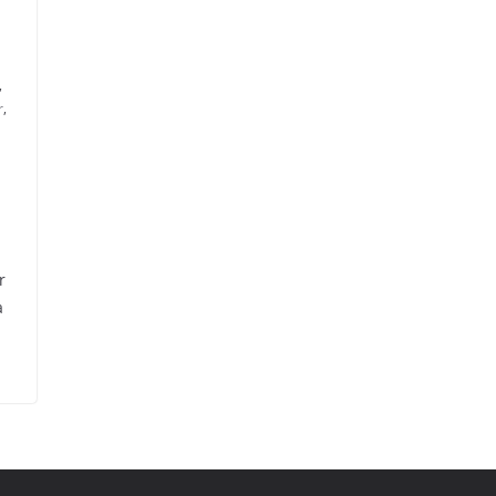
,
r
,
r
a