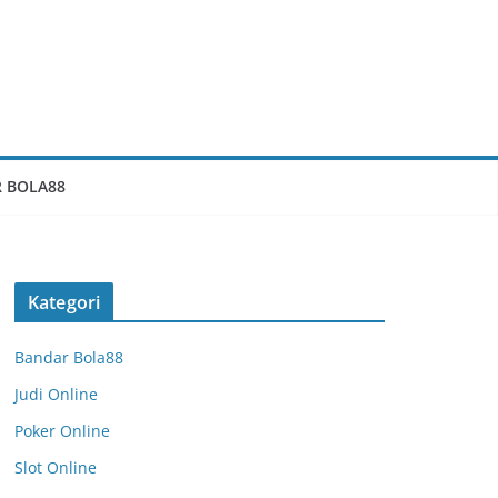
 BOLA88
Kategori
Bandar Bola88
Judi Online
Poker Online
Slot Online